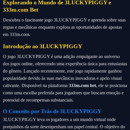
Explorando o Mundo de 3LUCKYPIGGY e
333m.com Bet
Descubra o fascinante jogo 3LUCKYPIGGY e aprenda sobre suas
regras e mecânicas enquanto explora as oportunidades de apostas
em 333m.com.
Introdução ao 3LUCKYPIGGY
O jogo 3LUCKYPIGGY é uma adição empolgante ao universo
dos jogos online, oferecendo uma experiência única para entusiastas
do gênero. Lançado recentemente, este jogo rapidamente ganhou
popularidade devido às suas mecânicas inovadoras e apelo visual
cativante. Disponível na plataforma
333m.com bet
, ele se posiciona
como uma escolha preferida para jogadores que buscam emoção e
potencial de recompensas substanciais.
O Conceito por Trás de 3LUCKYPIGGY
3LUCKYPIGGY leva os jogadores a um mundo virtual onde
porquinhos da sorte desempenham um papel central. O objetivo do