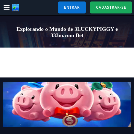
Pular
ENTRAR
CADASTRAR-SE
para
o
conteúdo
Explorando o Mundo de 3LUCKYPIGGY e
333m.com Bet