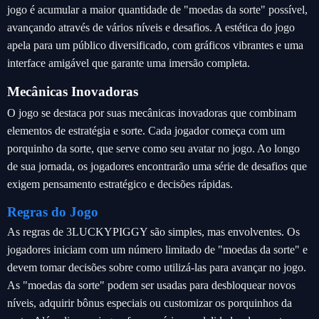
jogo é acumular a maior quantidade de "moedas da sorte" possível,
avançando através de vários níveis e desafios. A estética do jogo
apela para um público diversificado, com gráficos vibrantes e uma
interface amigável que garante uma imersão completa.
Mecânicas Inovadoras
O jogo se destaca por suas mecânicas inovadoras que combinam
elementos de estratégia e sorte. Cada jogador começa com um
porquinho da sorte, que serve como seu avatar no jogo. Ao longo
de sua jornada, os jogadores encontrarão uma série de desafios que
exigem pensamento estratégico e decisões rápidas.
Regras do Jogo
As regras de 3LUCKYPIGGY são simples, mas envolventes. Os
jogadores iniciam com um número limitado de "moedas da sorte" e
devem tomar decisões sobre como utilizá-las para avançar no jogo.
As "moedas da sorte" podem ser usadas para desbloquear novos
níveis, adquirir bônus especiais ou customizar os porquinhos da