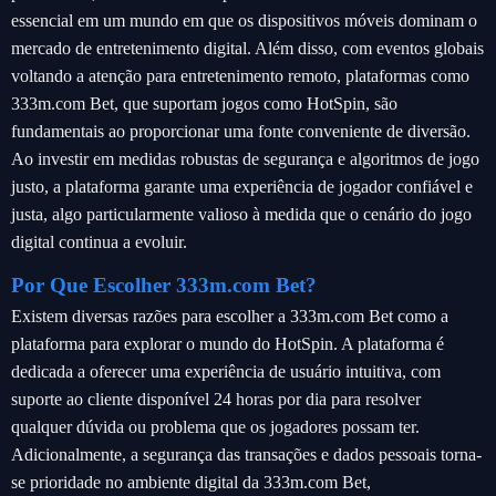
essencial em um mundo em que os dispositivos móveis dominam o
mercado de entretenimento digital. Além disso, com eventos globais
voltando a atenção para entretenimento remoto, plataformas como
333m.com Bet, que suportam jogos como HotSpin, são
fundamentais ao proporcionar uma fonte conveniente de diversão.
Ao investir em medidas robustas de segurança e algoritmos de jogo
justo, a plataforma garante uma experiência de jogador confiável e
justa, algo particularmente valioso à medida que o cenário do jogo
digital continua a evoluir.
Por Que Escolher 333m.com Bet?
Existem diversas razões para escolher a 333m.com Bet como a
plataforma para explorar o mundo do HotSpin. A plataforma é
dedicada a oferecer uma experiência de usuário intuitiva, com
suporte ao cliente disponível 24 horas por dia para resolver
qualquer dúvida ou problema que os jogadores possam ter.
Adicionalmente, a segurança das transações e dados pessoais torna-
se prioridade no ambiente digital da 333m.com Bet,