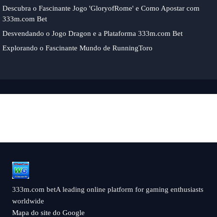
Descubra o Fascinante Jogo 'GloryofRome' e Como Apostar com
333m.com Bet
Desvendando o Jogo Dragon e a Plataforma 333m.com Bet
Explorando o Fascinante Mundo de RunningToro
333m.com betA leading online platform for gaming enthusiasts
worldwide
Mapa do site do Google