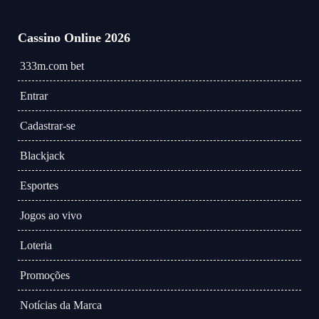
Cassino Online 2026
333m.com bet
Entrar
Cadastrar-se
Blackjack
Esportes
Jogos ao vivo
Loteria
Promoções
Notícias da Marca