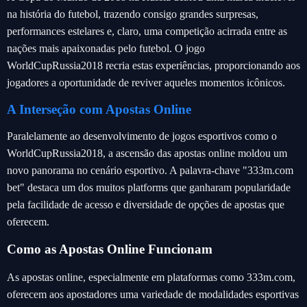
na história do futebol, trazendo consigo grandes surpresas,
performances estelares e, claro, uma competição acirrada entre as
nações mais apaixonadas pelo futebol. O jogo
WorldCupRussia2018 recria estas experiências, proporcionando aos
jogadores a oportunidade de reviver aqueles momentos icônicos.
A Interseção com Apostas Online
Paralelamente ao desenvolvimento de jogos esportivos como o
WorldCupRussia2018, a ascensão das apostas online moldou um
novo panorama no cenário esportivo. A palavra-chave "333m.com
bet" destaca um dos muitos platforms que ganharam popularidade
pela facilidade de acesso e diversidade de opções de apostas que
oferecem.
Como as Apostas Online Funcionam
As apostas online, especialmente em plataformas como 333m.com,
oferecem aos apostadores uma variedade de modalidades esportivas