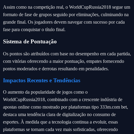
Assim como na competição real, o WorldCupRussia2018 segue um
formato de fase de grupos seguido por eliminações, culminando na
grande final. Os jogadores devem navegar com sucesso por cada
fase para conquistar o título final.
Sistema de Pontuação
Os pontos são atribuídos com base no desempenho em cada partida,
com vitórias oferecendo a maior pontuação, empates fornecendo
pontos moderados e derrotas resultando em penalidades.
Impactos Recentes e Tendências
O aumento da popularidade de jogos como o
WorldCupRussia2018, combinado com a crescente indústria de
apostas online como mostrado por plataformas tipo 333m.com bet,
destaca uma tendência clara de digitalização no consumo de
esportes. À medida que a tecnologia continua a evoluir, essas
plataformas se tornam cada vez mais sofisticadas, oferecendo