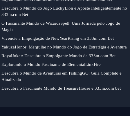
Descubra o Mundo do Jogo LuckyLion e Aposte Inteligentemente no
333m.com Bet
O Fascinante Mundo de WizardsSpell: Uma Jornada pelo Jogo de
Magia
Vivencie a Empolgação de NewYearRising em 333m.com Bet
YakuzaHonor: Mergulhe no Mundo do Jogo de Estratégia e Aventura
RoyalJoker: Descubra o Empolgante Mundo de 333m.com Bet
Explorando o Mundo Fascinante de ElementalLinkFire
Descubra o Mundo de Aventuras em FishingGO: Guia Completo e
Atualizado
Descubra o Fascinante Mundo de TreasureHouse e 333m.com bet