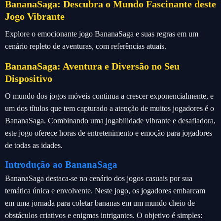
BananaSaga: Descubra o Mundo Fascinante deste
Jogo Vibrante
Explore o emocionante jogo BananaSaga e suas regras em um
cenário repleto de aventuras, com referências atuais.
BananaSaga: Aventura e Diversão no Seu
Dispositivo
O mundo dos jogos móveis continua a crescer exponencialmente, e
um dos títulos que tem capturado a atenção de muitos jogadores é o
BananaSaga. Combinando uma jogabilidade vibrante e desafiadora,
este jogo oferece horas de entretenimento e emoção para jogadores
de todas as idades.
Introdução ao BananaSaga
BananaSaga destaca-se no cenário dos jogos casuais por sua
temática única e envolvente. Neste jogo, os jogadores embarcam
em uma jornada para coletar bananas em um mundo cheio de
obstáculos criativos e enigmas intrigantes. O objetivo é simples: