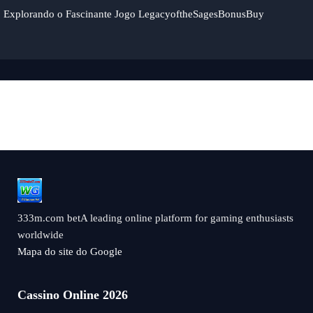
Explorando o Fascinante Jogo LegacyoftheSagesBonusBuy
333m.com betA leading online platform for gaming enthusiasts
worldwide
Mapa do site do Google
Cassino Online 2026