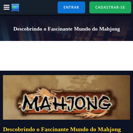
Pular
ENTRAR
CADASTRAR-SE
para
o
conteúdo
Descobrindo o Fascinante Mundo do Mahjong
Descobrindo o Fascinante Mundo do Mahjong