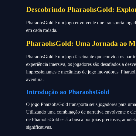
Descobrindo PharaohsGold: Explor
PharaohsGold é um jogo envolvente que transporta jogad
em cada rodada.
PharaohsGold: Uma Jornada ao M
PharaohsGold é um jogo fascinante que convida os partic
experiência imersiva, os jogadores são desafiados a desv
impressionantes e mecânicas de jogo inovadoras, Pharaoh
aventura.
Introdução ao PharaohsGold
O jogo PharaohsGold transporta seus jogadores para uma 
Utilizando uma combinação de narrativa envolvente e ele
de PharaohsGold está a busca por joias preciosas, amule
significativas.