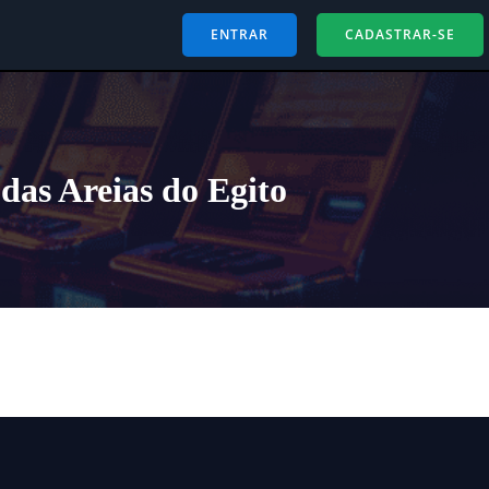
ENTRAR
CADASTRAR-SE
as Areias do Egito