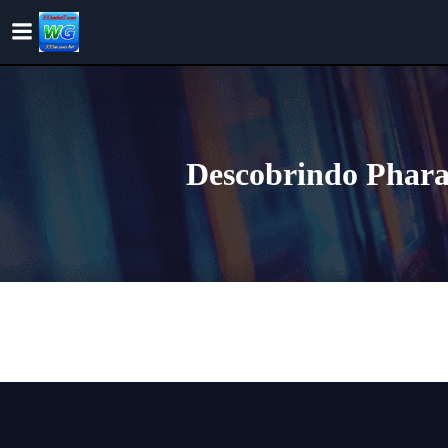
Pular
para
o
conteúdo
Descobrindo Phara