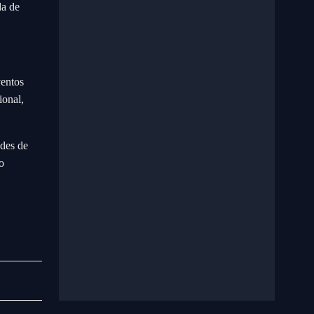
da de
ventos
ional,
des de
o