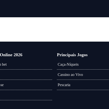
 Online 2026
Principais Jogos
 bet
Caça-Níqueis
Cassino ao Vivo
-se
Pescaria