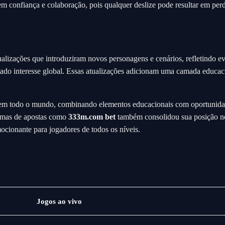
em confiança e colaboração, pois qualquer deslize pode resultar em per
lizações que introduziram novos personagens e cenários, refletindo e
rtado interesse global. Essas atualizações adicionam uma camada educac
s em todo o mundo, combinando elementos educacionais com oportunida
ormas de apostas como
333m.com bet
também consolidou sua posição n
cionante para jogadores de todos os níveis.
Esportes
Jogos ao vivo